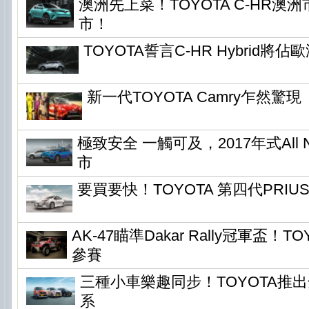
澳洲先上菜！TOYOTA C-HR澳
市！
TOYOTA誓言C-HR Hybrid將
新一代TOYOTA Camry乍然驚現
極致安全 一觸可及，2017年式All 
市
要買要快！TOYOTA 第四代PRIU
AK-47瞄準Dakar Rally冠軍盃！TOY
參賽
三種小車樂趣同步！TOYOTA推出全新
系