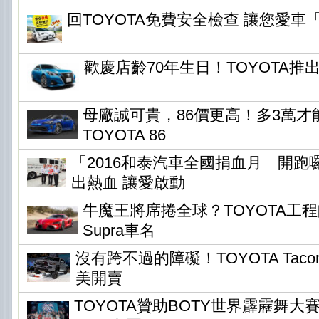
回TOYOTA免費安全檢查 讓您愛車
歡慶店齡70年生日！TOYOTA
母廠誠可貴，86價更高！多3萬才
TOYOTA 86
「2016和泰汽車全國捐血月」開跑
出熱血 讓愛啟動
牛魔王將席捲全球？TOYOTA工
Supra車名
沒有跨不過的障礙！TOYOTA Tacom
美開賣
TOYOTA贊助BOTY世界霹靂舞大賽，Ta