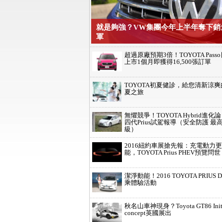
就是夠強？VW集團今年上半年奪下銷
軍
超過原廠預期3倍！TOYOTA Pass
上市1個月即獲得16,500張訂單
TOYOTA初夏健診，給您清新涼爽
夏之旅
無懼競爭！TOYOTA Hybrid進化
四代Prius試駕報導（安全防護 最
級）
2016紐約車展搶先報：充電動力
能，TOYOTA Prius PHEV預覽問
潔淨動能！2016 TOYOTA PRIUS 
乘體驗活動
秋名山車神現身？Toyota GT86 Initi
concept英國展出