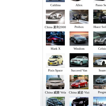
Caldina
Allex
Passo Se
Probox
Hiace So
China 夏利2000
Mark X
Windom
Celsio
Pixis Space
Succeed Van
Soare
Progr
China 威樂 Vela
China 威姿 Vizi