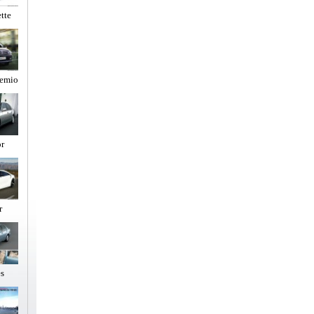
tte
lemio
r
r
es