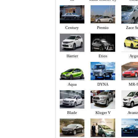
gnus
Century
Premio
Zace S
Harrier
Etios
Ayg
Aqua
DYNA
MR-
Blade
Kluger V
Avanz