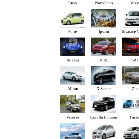
Rush
Platz/Echo
Voxy
Porte
Ipsum
Townace V
uck
Altezza
Voltz
SAI
Allion
X-Seater
Zio
Verossa
Corolla Lumion
Pass