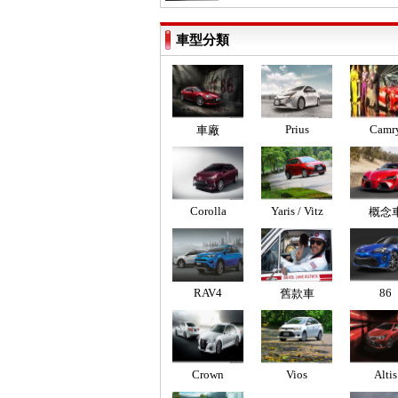
車型分類
Prius
Camr
車廠
Corolla
Yaris / Vitz
概念
RAV4
86
舊款車
Crown
Vios
Altis