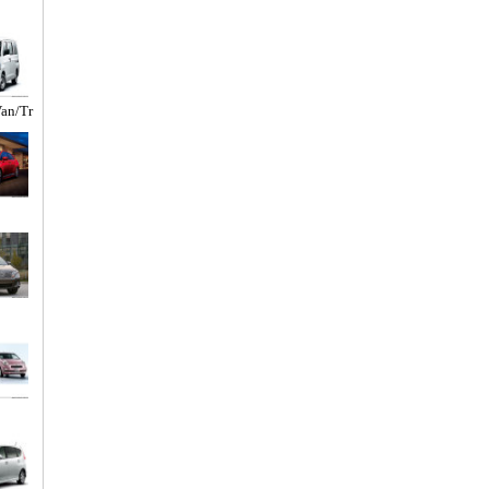
an/Tr
o