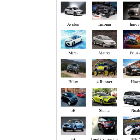
Cargo
Avalon
Tacoma
Innov
Mirai
Matrix
Prius 
Hilux
4 Runner
Hiac
bB
Sienta
Noa
ist
Land Cruiser Cy
MR2