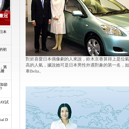
量冠
o日本
的初
對於喜愛日本偶像劇的人來說，鈴木京香算得上是位
高的人氣，據說她可是日本男性外遇對象的第一名，如今
論，第
高層
車Belta。
更加節
世？
DAY試
al D