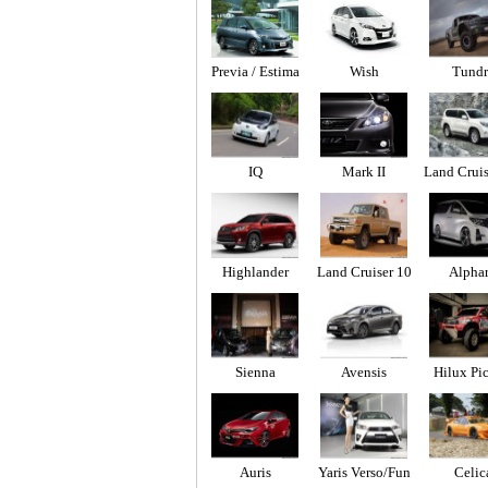
Previa / Estima
Wish
Tundr
IQ
Mark II
Land Cruis
do
Highlander
Land Cruiser 10
Alpha
0/Amazon
Sienna
Avensis
Hilux Pi
Auris
Yaris Verso/Fun
Celic