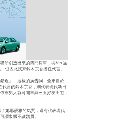
盤為基礎所創造出來的四門房車，與Vitz強
女性，也因此找來鈴木京香擔任代言。
能錯過」，這樣的廣告詞，全來自於
，而擔任代言的鈴木京香，則代表現代新日
再依靠男人就可開車與三五好友出遊，
言，除了她那優雅的氣質，還有代表現代
，可謂巾幗不讓鬚眉。