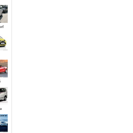
urf
o
S
a