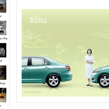
a
er Pra
rd
ckup
a